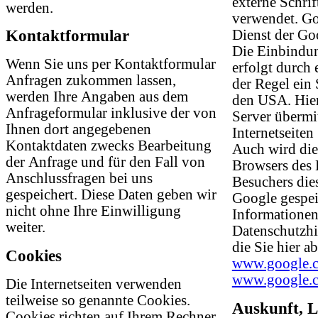
externe Schri
werden.
verwendet. Go
Kontaktformular
Dienst der Go
Die Einbindun
Wenn Sie uns per Kontaktformular
erfolgt durch 
Anfragen zukommen lassen,
der Regel ein
werden Ihre Angaben aus dem
den USA. Hier
Anfrageformular inklusive der von
Server übermit
Ihnen dort angegebenen
Internetseiten
Kontaktdaten zwecks Bearbeitung
Auch wird die
der Anfrage und für den Fall von
Browsers des 
Anschlussfragen bei uns
Besuchers dies
gespeichert. Diese Daten geben wir
Google gespei
nicht ohne Ihre Einwilligung
Informationen
weiter.
Datenschutzh
die Sie hier 
Cookies
www.google.c
www.google.co
Die Internetseiten verwenden
teilweise so genannte Cookies.
Auskunft, L
Cookies richten auf Ihrem Rechner