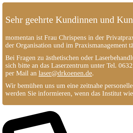
Sehr geehrte Kundinnen und Kun
momentan ist Frau Chrispens in der Privatpra
der Organisation und im Praxismanagement tä
Bei Fragen zu ästhetischen oder Laserbehand
sich bitte an das Laserzentrum unter Tel. 06
per Mail an
laser@drkoenen.de
.
Wir bemühen uns um eine zeitnahe personell
werden Sie informieren, wenn das Institut wied